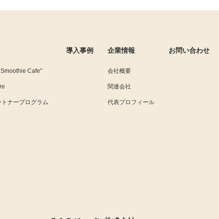
導入事例
企業情報
お問い合わせ
oothie Cafe"
会社概要
re
関連会社
ートナープログラム
代表プロフィール