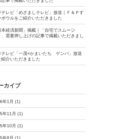
の記事で掲載いただきました
ジテレビ「めざましテレビ」放送｜Ｆ＆Ｐす
かボウルをご紹介いただきました
日本経済新聞」掲載｜「自宅でスムージ
」、需要押し上げの記事で掲載いただきまし
本テレビ「一茂×かまいたち ゲンバ」放送
ご紹介いただきました
ーカイブ
26年1月
(1)
25年11月
(1)
25年10月
(1)
25年8月
(1)