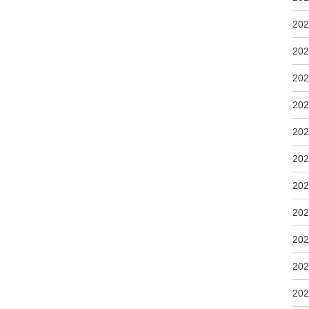
20
20
20
20
20
20
20
20
20
20
20