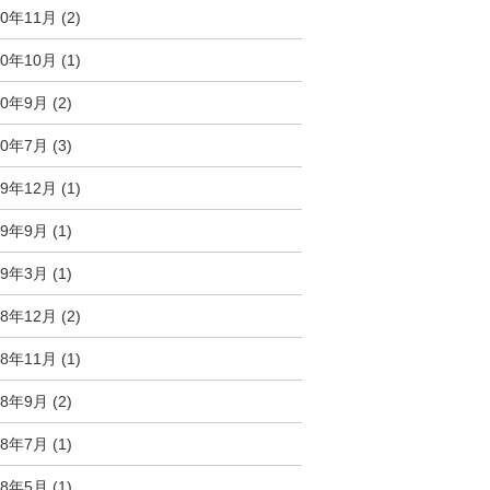
20年11月
(2)
20年10月
(1)
20年9月
(2)
20年7月
(3)
19年12月
(1)
19年9月
(1)
19年3月
(1)
18年12月
(2)
18年11月
(1)
18年9月
(2)
18年7月
(1)
18年5月
(1)