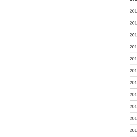
20
20
20
20
20
20
20
20
20
20
20