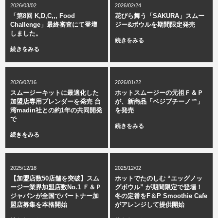
2026/03/02
2026/02/24
「第8回 K,D,C,,, Food
花びら舞う「SAKURA」スムー
Challenge」最終審査にて登壇
ジー&ボウルを期間限定発売
しました。
続きをみる
続きをみる
2026/02/16
2026/01/22
スムージーキットに最適化した
ホットスムージーの元祖Ｆ＆Ｐ
加盟店専用ブレンダーを発売 台
が、新商品「ベジプチーノ™︎」
湾madin社との約1年の共同開発
を発売
で
続きをみる
続きをみる
2025/12/18
2025/12/02
【加盟店数50店舗を突破】スム
ホットでたのしむ “エッグノッ
ージー業界加盟店数No.1 Ｆ＆Ｐ
グボウル” が期間限定で登場！
ジャパンが全国でパートナー加
冬の定番をF＆P Smoothie Cafe
盟店募集を本格開始
がアレンジして提供開始