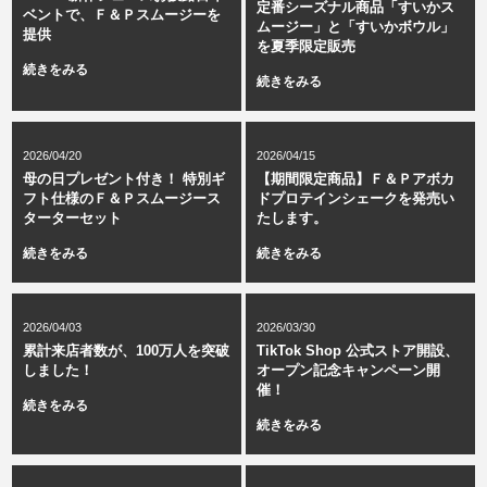
定番シーズナル商品「すいかス
ベントで、Ｆ＆Ｐスムージーを
ムージー」と「すいかボウル」
提供
を夏季限定販売
続きをみる
続きをみる
2026/04/20
2026/04/15
母の日プレゼント付き！ 特別ギ
【期間限定商品】Ｆ＆Ｐアボカ
フト仕様のＦ＆Ｐスムージース
ドプロテインシェークを発売い
ターターセット
たします。
続きをみる
続きをみる
2026/04/03
2026/03/30
累計来店者数が、100万人を突破
TikTok Shop 公式ストア開設、
しました！
オープン記念キャンペーン開
催！
続きをみる
続きをみる