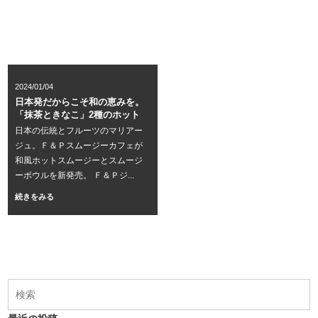
2024/01/04
日本発だからこそ和の恵みを。
「抹茶ときなこ」2種のホット
日本の伝統とフルーツのマリアー
ジュ。Ｆ＆Ｐスムージーカフェが
和風ホットスムージーとスムージ
ーボウルを新発売。 Ｆ＆Ｐジ...
続きをみる