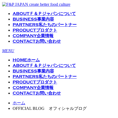
ABOUT
Ｆ＆Ｐジャパンについて
BUSINESS
事業内容
PARTNERS
私たちのパートナー
PRODUCT
プロダクト
COMPANY
企業情報
CONTACT
お問い合わせ
MENU
HOME
ホーム
ABOUT
Ｆ＆Ｐジャパンについて
BUSINESS
事業内容
PARTNERS
私たちのパートナー
PRODUCT
プロダクト
COMPANY
企業情報
CONTACT
お問い合わせ
ホーム
OFFICIAL BLOG オフィシャルブログ