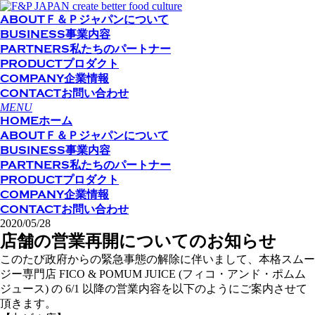
ABOUT
Ｆ＆Ｐジャパンについて
BUSINESS
事業内容
PARTNERS
私たちのパートナー
PRODUCT
プロダクト
COMPANY
企業情報
CONTACT
お問い合わせ
MENU
HOME
ホーム
ABOUT
Ｆ＆Ｐジャパンについて
BUSINESS
事業内容
PARTNERS
私たちのパートナー
PRODUCT
プロダクト
COMPANY
企業情報
CONTACT
お問い合わせ
2020/05/28
店舗の営業再開についてのお知らせ
このたび政府からの緊急事態の解除に伴いまして、本格スムー
ジー専門店 FICO & POMUM JUICE (フィコ・アンド・ポムム
ジュース) の 6/1 以降の営業内容を以下のようにご案内させて
頂きます。