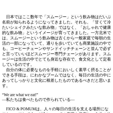
日本ではここ数年で「スムージー」という飲み物はだいぶ
名前が知られるようになってきました。それも、「甘くて冷
たいシェイクみたいな飲み物」ではなく、「おしゃれで健康
的な飲み物」というイメージが育ってきました。一方北米で
は、スムージーという飲み物は古くから一般家庭で毎朝の生
活の一部になっていて、通りを歩いていても商業施設の中で
も、コーヒーチェーンやサンドイッチチェーンと並んで必ず
と言っていいほどスムージー専門チェーンがあります。スム
ージーは生活の中でとても身近な存在で、食文化として定着
しているのです。
自分の体に必要なものを手軽においしく素早く摂ることが
できる手段は、にわかなブームではなく、毎日の生活の中に
あってしっかりと文化に根差したものであるべきだと思いま
す。
“We are what we eat!”
―私たちは食べたもので作られている―
FICO & POMUMは、人々の毎日の生活を支える場所にな