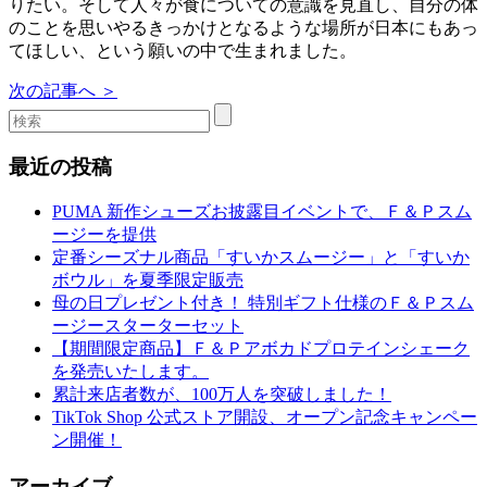
りたい。そして人々が食についての意識を見直し、自分の体
のことを思いやるきっかけとなるような場所が日本にもあっ
てほしい、という願いの中で生まれました。
次の記事へ ＞
最近の投稿
PUMA 新作シューズお披露目イベントで、Ｆ＆Ｐスム
ージーを提供
定番シーズナル商品「すいかスムージー」と「すいか
ボウル」を夏季限定販売
母の日プレゼント付き！ 特別ギフト仕様のＦ＆Ｐスム
ージースターターセット
【期間限定商品】Ｆ＆Ｐアボカドプロテインシェーク
を発売いたします。
累計来店者数が、100万人を突破しました！
TikTok Shop 公式ストア開設、オープン記念キャンペー
ン開催！
アーカイブ