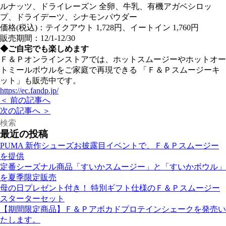
ルナッツ、ドライレーズン 全卵、⽜乳、有機アガベシロッ
プ、ドライデーツ、シナモンパウダー
価格(税込)：テイクアウト 1,728円、イートイン 1,760円
販売期間：12/1-12/30
◆ご自宅でも楽しめます
Ｆ＆Ｐオンラインストアでは、ホットスムージーやホットオー
トミールボウルをご家庭で再現できる 「Ｆ＆Ｐスムージーキ
ット」も販売中です。
https://ec.fandp.jp/
＜ 前の記事へ
次の記事へ ＞
最近の投稿
PUMA 新作シューズお披露目イベントで、Ｆ＆Ｐスムージー
を提供
定番シーズナル商品「すいかスムージー」と「すいかボウル」
を夏季限定販売
母の日プレゼント付き！ 特別ギフト仕様のＦ＆Ｐスムージー
スターターセット
【期間限定商品】Ｆ＆Ｐアボカドプロテインシェークを発売い
たします。