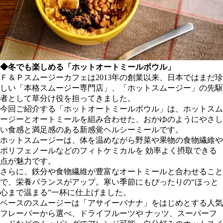
◆冬でも楽しめる「ホットオートミールボウル」
Ｆ＆Ｐスムージーカフェは2013年の創業以来、日本ではまだ珍
しい「本格スムージー専門店」、「ホットスムージー」の先駆
者として草分け役を担ってきました。
今回ご紹介する「ホットオートミールボウル」は、ホットスム
ージーとオートミールを組み合わせた、おかゆのようにやさし
い食感と満足感のある新感覚ヘルシーミールです。
ホットスムージーは、体を温めながら野菜や果物の食物繊維や
ポリフェノールなどのフィトケミカルを 効率よく摂取できる
点が魅力です。
さらに、鉄分や食物繊維が豊富なオートミールと合わせること
で、栄養バランスがアップ。寒い季節にもぴったりの“ほっと
心まで温まる”一杯に仕上げました。
ベースのスムージーは「アサイーバナナ」をはじめとする人気
フレーバーから選べ、ドライフルーツや ナッツ、スーパーフ