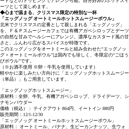
ードなどのトッピングでアレンジ可能。自分好みのホットスイ
ーツとして楽しめます。
◆心まで温まる、クリスマス限定の特別な一杯
「エッグノッグ オートミールホットスムージーボウル」
北米でクリスマスの定番として親しまれる「エッグノッグ」
を、Ｆ＆Ｐスムージーカフェでは有機アガベシロップとデーツ
の自然な甘みでヘルシーにアレンジ。濃厚なカスタード風の甘
さと、ふんわり広がるスパイスが特徴です。
このエッグノッグをオートミールと組み合わせた“エッグノッ
グ × オートミールボウル”は国内でも珍しく、冬限定の“ごほう
びボウル”です。
（※お酒不使用 ※卵・牛乳を使用しています）
軽やかに楽しみたい方向けに「エッグノッグホットスムージー
（単品）」もご用意しています。
「エッグノッグホットスムージー」
原材料：全卵、⽜乳、有機アガベシロップ、ドライデーツ、シ
ナモンパウダー
価格（税込）： テイクアウト 864円、イートイン 880円
販売期間：12/1-12/30
「エッグノッグ オートミールホットスムージーボウル」
原材料： オートミール、バナナ、生ピーカンナッツ、生ウォ